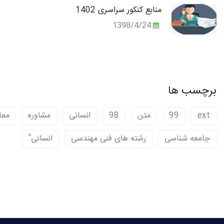
منابع کنکور سراسری 1402
1398/4/24
برچسب ها
ext
99
متن
98
انسانی
مشاوره
معا
جامعه شناسی
رشته های فنی مهندسی
انسانی"