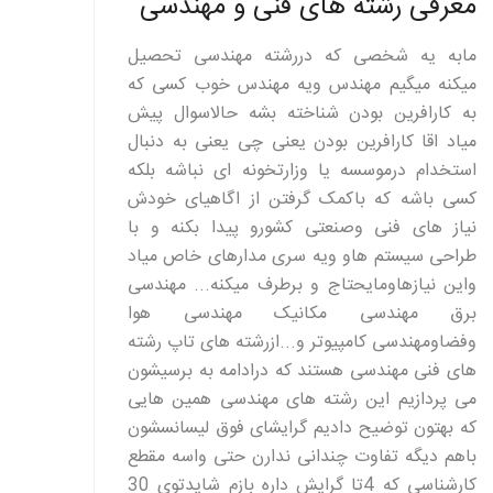
معرفی رشته های فنی و مهندسی
مابه یه شخصی که دررشته مهندسی تحصیل
میکنه میگیم مهندس ویه مهندس خوب کسی که
به کارافرین بودن شناخته بشه حالاسوال پیش
میاد اقا کارافرین بودن یعنی چی یعنی به دنبال
استخدام درموسسه یا وزارتخونه ای نباشه بلکه
کسی باشه که باکمک گرفتن از اگاهیای خودش
نیاز های فنی وصنعتی کشورو پیدا بکنه و با
طراحی سیستم هاو ویه سری مدارهای خاص میاد
واین نیازهاومایحتاج و برطرف میکنه... مهندسی
برق مهندسی مکانیک مهندسی هوا
وفضاومهندسی کامپیوتر و...ازرشته های تاپ رشته
های فنی مهندسی هستند که درادامه به برسیشون
می پردازیم این رشته های مهندسی همین هایی
که بهتون توضیح دادیم گرایشای فوق لیسانسشون
باهم دیگه تفاوت چندانی ندارن حتی واسه مقطع
کارشناسی که 4تا گرایش داره بازم شایدتوی 30