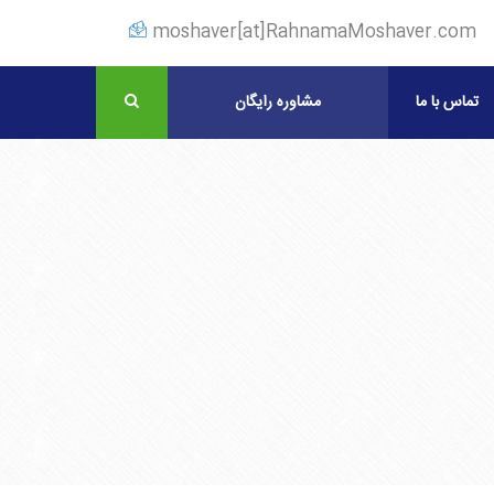
moshaver[at]RahnamaMoshaver.com
تماس با ما
مشاوره رایگان