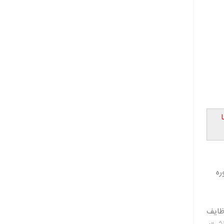
ره
ظایف