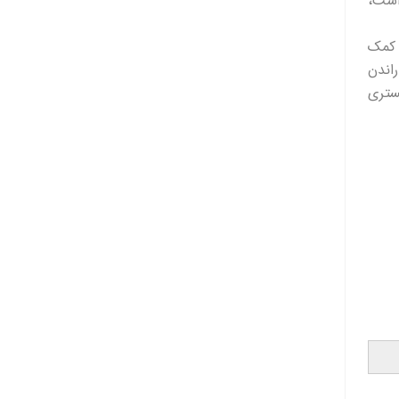
اشت،
 کمک
اندن
ستری