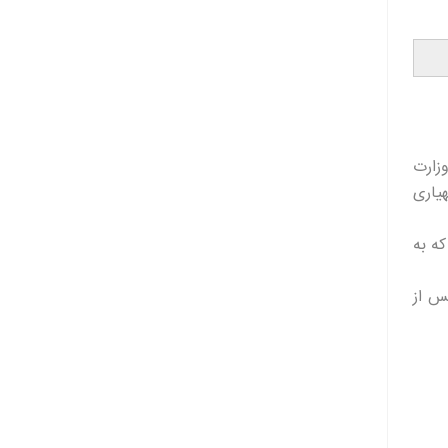
زارت
یاری
ه به
س از