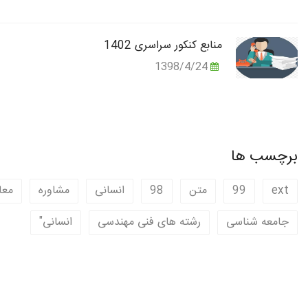
منابع کنکور سراسری 1402
1398/4/24
برچسب ها
ext
99
متن
98
انسانی
مشاوره
معا
جامعه شناسی
رشته های فنی مهندسی
انسانی"