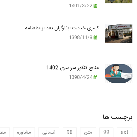
1401/3/22
کسری خدمت ایثارگران بعد از قطعنامه
1398/11/8
منابع کنکور سراسری 1402
1398/4/24
برچسب ها
ext
99
متن
98
انسانی
مشاوره
معا