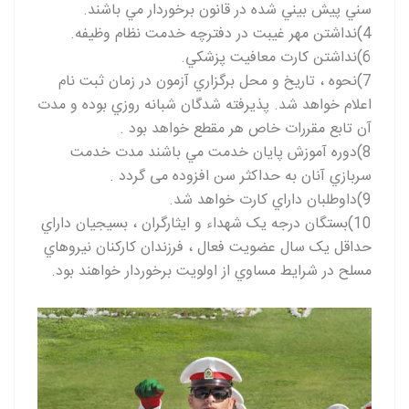
سني پيش بيني شده در قانون برخوردار مي باشند
.
(4
نداشتن مهر غيبت در دفترچه خدمت نظام وظيفه.
6)نداشتن کارت معافيت پزشکي
.
7)نحوه ، تاريخ و محل برگزاري آزمون در زمان ثبت نام
اعلام خواهد شد
.
پذيرفته شدگان شبانه روزي بوده و مدت
آن تابع مقررات خاص هر مقطع خواهد بود
.
8)دوره آموزش پايان خدمت مي باشند مدت خدمت
سربازي آنان به حداکثر سن افزوده می گردد .
9)داوطلبان داراي کارت خواهد شد
.
10)بستگان درجه يک شهداء و ايثارگران ، بسيجيان داراي
حداقل يک سال عضويت فعال ، فرزندان کارکنان نيروهاي
مسلح در شرايط مساوي از اولويت برخوردار خواهند بود
.