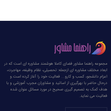
مجموعه راهنما مشاور فضای کاملا هوشمند مشاوره ای است که در
ابعاد مختلف مشاوره ای ازجمله: تحصیلی، نظام وظیفه، مهاجرت،
اعزام دانشجو، کسب و کارو... فعالیت خود را آغاز کرده است.و
درحال حاضر با بهرگیری از اساتید و مشاوران مجرب آموزشی و با
هدف کمک به تصمیم گیری صحیح در مورد مسائل عنوان شده
فعالیت می نماید.