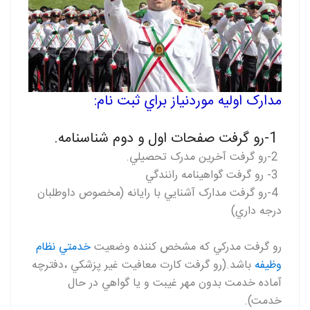
مدارک اوليه موردنياز براي ثبت نام
:
-1
رو گرفت صفحات اول و دوم شناسنامه
.
-2
رو گرفت آخرين مدرک تحصيلي
.
-3
رو گرفت گواهينامه رانندگي
-4
رو گرفت مدارک آشنايي با رايانه (مخصوص داوطلبان
درجه داري)
رو گرفت مدرکي که مشخص کننده وضعيت
خدمتي نظام
وظيفه
باشد.(رو گرفت کارت معافيت غير پزشکي ،دفترچه
آماده خدمت بدون مهر غيبت و يا گواهي در حال
خدمت).