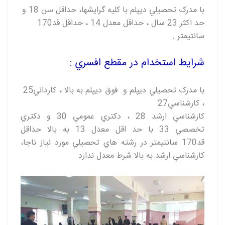
با مدرک تحصيلي ديپلم با کليه گرايشها، حداقل سن
18
و
حد اکثر
23
سال ، حداقل معدل
14
، حداقل قد
170
سانتيمتر
.
شرايط استخدام در مقطع افسري :
با مدرک تحصيلي دیپلم و فوق ديپلم به بالا ، کارداني
25
، کارشناسي
27
کارشناسي ارشد
28
، دکتري عمومي
30
و دکتري
تخصصي
33
با حد اقل معدل
13
به بالا حداقل
قد
170
سانتيمتر در رشته هاي تحصيلي مورد نياز ناجا،
کارشناسي ارشد به بالا شرط معدل ندارد
.