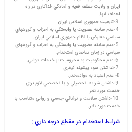
ايران و ولايت مطلقه فقيه و آمادگي فداکاري در راه
اهداف آنها
.
-3
تابعيت جمهوري اسلامي ايران
.
-4
عدم سابقه عضويت يا وابستگي به احزاب و گروههاي
سياسي معارض با نظام جمهوري اسلامي ايران
.
-5
عدم سابقه عضويت يا وابستگي به احزاب و گروههاي
سياسي در زمان تقاضاي استخدام
.
-6
عدم محکوميت به محروميت از خدمات دولتي
.
-7
نداشتن سوء پيشينه کيفري
-8
عدم اعتياد به موادمخدر
.
-9
داشتن شرايط تحصيلي و يا تخصصي لازم براي
خدمت مورد نظر
.
-10
داشتن سلامت و توانائي جسمي و رواني متناسب با
خدمت مورد نظر
.
شرايط استخدام در مقطع درجه داري :