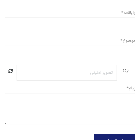
رایانامه*
موضوع*
پیام*