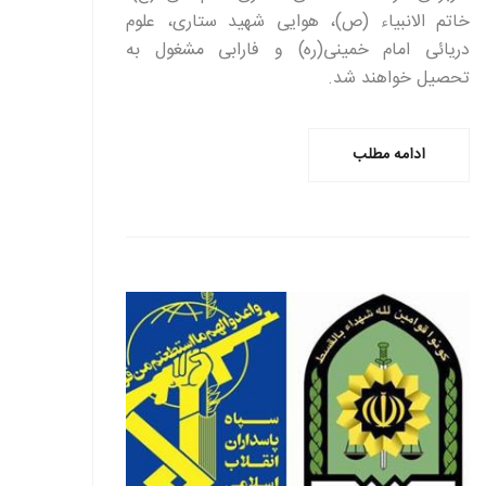
خاتم الانبیاء (ص)، هوایی شهید ستاری، علوم
دریائی امام خمینی(ره) و فارابی مشغول به
تحصیل خواهند شد.
ادامه مطلب