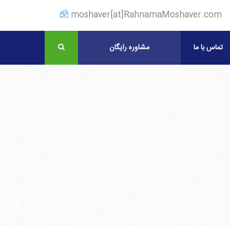
moshaver[at]RahnamaMoshaver.com
تماس با ما
مشاوره رایگان