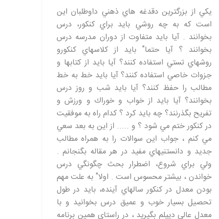
يكي از بزرگترين دقدغه هاي ذهني داوطلبان اين
است كه به چه روشي بايد براي كنكور، درس
بخوانند . آيا بايد متفاوت از دوران مدرسه درس
بخوانند ؟ آيا حتما" بايد از كلاسهاي كنكورو
روشهاي تستي استفاده كنند؟ آيا بايد از كتابها و
جزوات خاصي استفاده كنند؟ آيا بايد خط به خط
مطالب را حفظ كنند؟ آيا بايد شب و روز درس
بخوانند؟ آيا بايد از خواب و خوراك و ورزش و
تفريح بگذرنند؟ چه بايد كرد ؟ كدام راه به موفقيت
در كنكور ختم مي شود ؟ و ..... از اين به بعد سعي
مي كنم ، جواب اين سوالات را به همراه مطالب
جديد و دانستنيهاي مفيد در هر مقاله بگنجانم .
ولي براي شروع، اضطرار بحث چگونگي درس
خواندن ، بيشتر محسوس است . اولا" به علت مهم
بودن معدل در كنكور سالهاي آينده، بايد در طول
تحصيل بسيار خوب و عميق درس بخوانيد و با
معدل عالي ديپلم بگيريد ، در راستاي همين برنامه