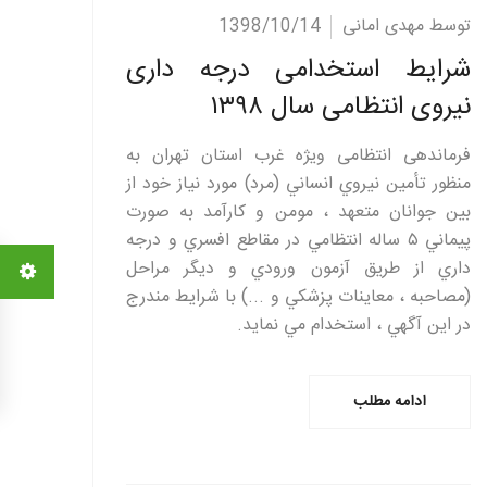
ادامه مطلب
توسط مهدی امانی
1398/10/14
شرایط استخدامی درجه داری
نیروی انتظامی سال ۱۳۹۸
فرماندهی انتظامی ويژه غرب استان تهران به
منظور تأمين نيروي انساني (مرد) مورد نياز خود از
بين جوانان متعهد ، مومن و کارآمد به صورت
پيماني ۵ ساله انتظامي در مقاطع افسري و درجه
داري از طريق آزمون ورودي و ديگر مراحل
(مصاحبه ، معاينات پزشکي و ...) با شرايط مندرج
در اين آگهي ، استخدام مي نمايد.
ادامه مطلب