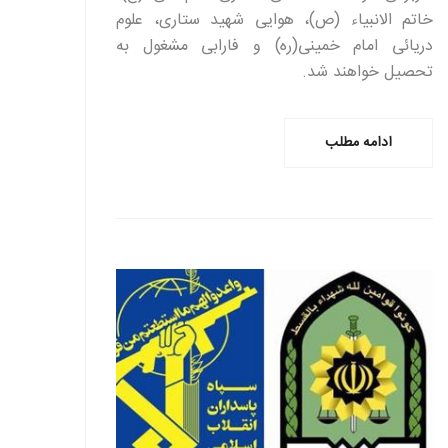
خاتم الانبیاء (ص)، هوایی شهید ستاری، علوم
دریائی امام خمینی(ره) و فارابی مشغول به
تحصیل خواهند شد.
ادامه مطلب