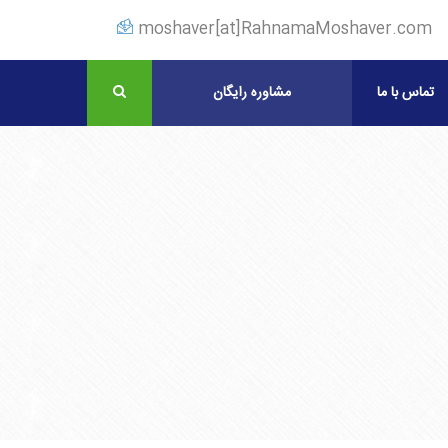
moshaver[at]RahnamaMoshaver.com
تماس با ما
مشاوره رایگان