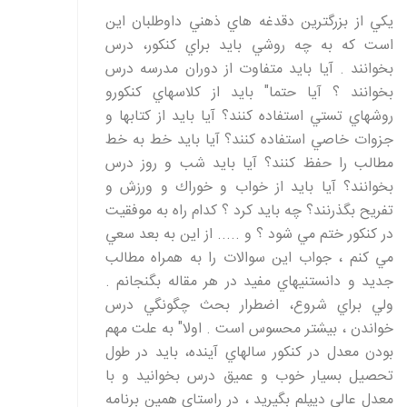
يكي از بزرگترين دقدغه هاي ذهني داوطلبان اين
است كه به چه روشي بايد براي كنكور، درس
بخوانند . آيا بايد متفاوت از دوران مدرسه درس
بخوانند ؟ آيا حتما" بايد از كلاسهاي كنكورو
روشهاي تستي استفاده كنند؟ آيا بايد از كتابها و
جزوات خاصي استفاده كنند؟ آيا بايد خط به خط
مطالب را حفظ كنند؟ آيا بايد شب و روز درس
بخوانند؟ آيا بايد از خواب و خوراك و ورزش و
تفريح بگذرنند؟ چه بايد كرد ؟ كدام راه به موفقيت
در كنكور ختم مي شود ؟ و ..... از اين به بعد سعي
مي كنم ، جواب اين سوالات را به همراه مطالب
جديد و دانستنيهاي مفيد در هر مقاله بگنجانم .
ولي براي شروع، اضطرار بحث چگونگي درس
خواندن ، بيشتر محسوس است . اولا" به علت مهم
بودن معدل در كنكور سالهاي آينده، بايد در طول
تحصيل بسيار خوب و عميق درس بخوانيد و با
معدل عالي ديپلم بگيريد ، در راستاي همين برنامه