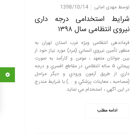
ادامه مطلب
توسط مهدی امانی
1398/10/14
شرایط استخدامی درجه داری
نیروی انتظامی سال ۱۳۹۸
فرماندهی انتظامی ويژه غرب استان تهران به
منظور تأمين نيروي انساني (مرد) مورد نياز خود از
بين جوانان متعهد ، مومن و کارآمد به صورت
پيماني ۵ ساله انتظامي در مقاطع افسري و درجه
داري از طريق آزمون ورودي و ديگر مراحل
(مصاحبه ، معاينات پزشکي و ...) با شرايط مندرج
در اين آگهي ، استخدام مي نمايد.
ادامه مطلب