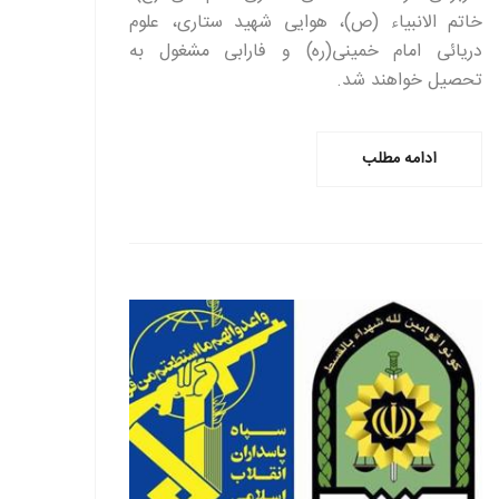
خاتم الانبیاء (ص)، هوایی شهید ستاری، علوم
دریائی امام خمینی(ره) و فارابی مشغول به
تحصیل خواهند شد.
ادامه مطلب