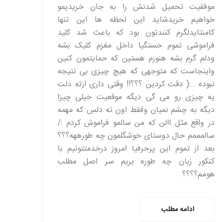
موفقیت تحمیل شدنش را به جان خریدیمو
خواهیم خریدشاید این لحظه ها این تنها
کامنتایدلگرم کنندتون بود که باعث شد کلید
فراموشی تموم خستگیا داخل مغزم کلیک بشه
ودلم گرم بشه هنوزم هستین که حمایتمون کنین
واینجاست که متوجهی که هیچ چیزی بی نتیجه
نبوده ..:( دقت کردین ؟؟؟!! وقتی داری ازته دلت
یه چیزی رو می گی دیگه موقعیت خیلی چیزا
دیگه به چشم نمیان وفقط اون ته دلس که مهمه
در واقع مثل االن که من سالمو فراموش کردم :/
سالمممم حال دوستای خوشگلمون چه طورههه؟؟؟
بعد از تموم این پرحرفیا امروز درخدمتتونیم با
کنکور زبان چه طوره بریم سر اصل مطلب
هومم؟؟؟؟
ادامه مطلب