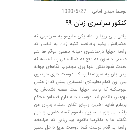
ادامه مطلب
توسط مهدی امانی
1398/5/27
کنکور سراسری زبان ۹۹
وقتی پای رویا وسطه یکی ماییمو یه سرزمینی که
حکمرانش یکیه وخالصه تکیه زدن به تختی که
واسه خیلیا درحدهمون خیاله بعضی موقع ها هم
میبینی درمیون یه دفع یه شبالیه یی پیدا میشه که
صفت شجاعتش تنها برق مجذوب نگاهای جهانه
ودرپایان یه سروصداییه که دوست داری خودتون
بین اون تمام بعلیدنای اتمسفری ببینی که از جنس
غیرممکنه که واسه خیلیا علت هضم نشدنش یه
بهونس باتمام اینا دوست دارم بازم قدمامو محکم
بردارم شاید اخرین ردپای تکان دهنده ردپای من
باشد ... بازم اینجاییم باتموم گفته هامون باتموم
نگفته ها و دلگرمیا باتموم بیداریایی که هرلحظه
واسه یه قدم درست شما دوست عزیز داخل مسیر